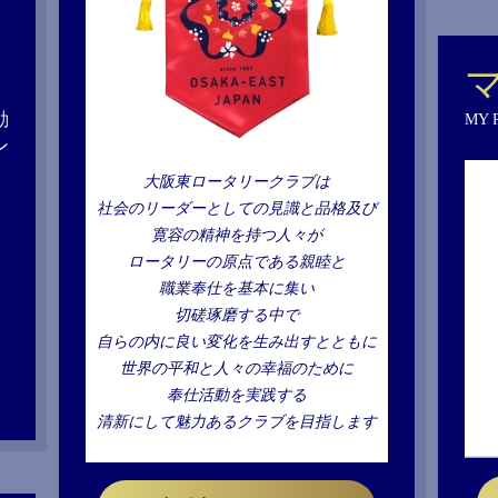
動
MY 
ン
、
大阪東ロータリークラブは
社会のリーダーとしての見識と品格及び
寛容の精神を持つ人々が
ロータリーの原点である親睦と
職業奉仕を基本に集い
切磋琢磨する中で
自らの内に良い変化を生み出すとともに
世界の平和と人々の幸福のために
奉仕活動を実践する
清新にして魅力あるクラブを目指します