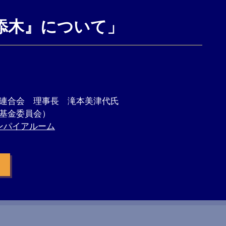
添木』について」
連合会 理事長 滝本美津代氏
基金委員会）
ンパイアルーム