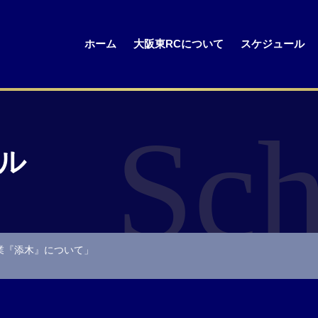
ホーム
大阪東RCについて
スケジュール
Sch
ル
業『添木』について」