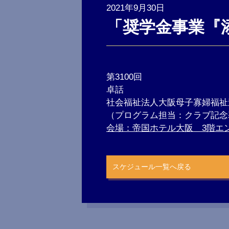
2021年9月30日
「奨学金事業『
第3100回
卓話
社会福祉法人大阪母子寡婦福祉
（プログラム担当：クラブ記念
会場：帝国ホテル大阪 3階エ
スケジュール一覧へ戻る