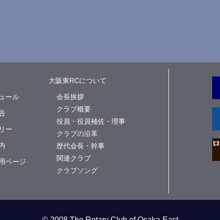
大阪東RCについて
ュール
会長挨拶
クラブ概要
告
役員・役員補佐・理事
リー
クラブの沿革
内
歴代会長・幹事
関連クラブ
用ページ
クラブソング
© 2008 The Rotary Club of Osaka-East