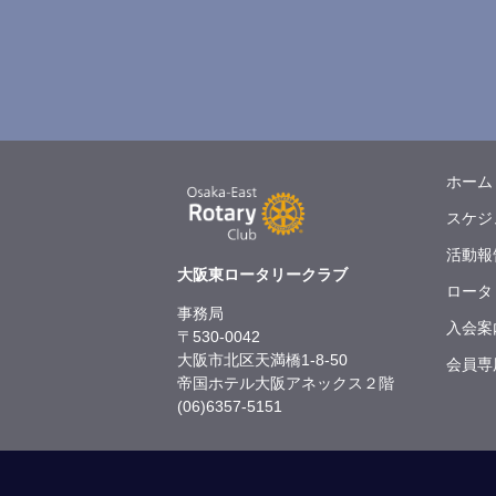
ホーム
スケジ
活動報
大阪東ロータリークラブ
ロータ
事務局
入会案
〒530-0042
大阪市北区天満橋1-8-50
会員専
帝国ホテル大阪アネックス２階
(06)6357-5151