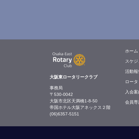
ホーム
スケジ
活動報
大阪東ロータリークラブ
ロータ
事務局
入会案
〒530-0042
大阪市北区天満橋1-8-50
会員専
帝国ホテル大阪アネックス２階
(06)6357-5151