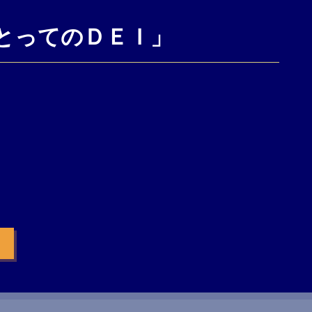
とってのＤＥＩ」