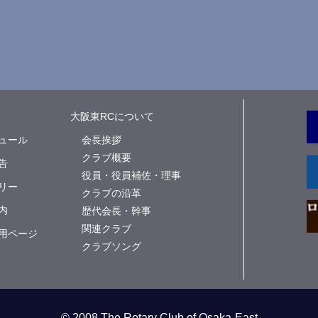
大阪東RCについて
ュール
会長挨拶
クラブ概要
告
役員・役員補佐・理事
リー
クラブの沿革
内
歴代会長・幹事
関連クラブ
用ページ
クラブソング
© 2008 The Rotary Club of Osaka-East