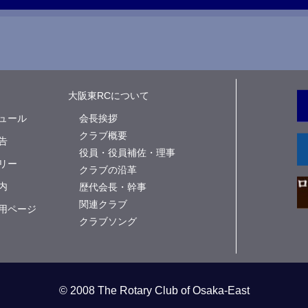
大阪東RCについて
ュール
会長挨拶
クラブ概要
告
役員・役員補佐・理事
リー
クラブの沿革
内
歴代会長・幹事
関連クラブ
用ページ
クラブソング
© 2008 The Rotary Club of Osaka-East