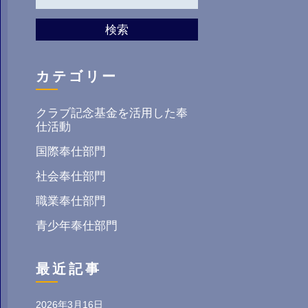
検索
カテゴリー
クラブ記念基金を活用した奉
仕活動
国際奉仕部門
社会奉仕部門
職業奉仕部門
青少年奉仕部門
最近記事
2026年3月16日