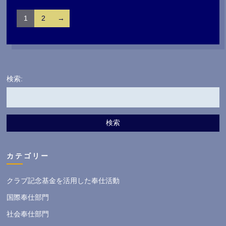
1
2
→
検索:
検索
カテゴリー
クラブ記念基金を活用した奉仕活動
国際奉仕部門
社会奉仕部門