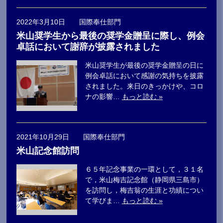
2022年3月10日 国際奉仕部門
米山奨学生から最後の奨学金贈呈に際し、例会
卓話において謝辞が披露されました
米山奨学生が最後の奨学金贈呈の日に
例会卓話において感謝の気持ちを披露
されました。来日のきっかけや、コロ
ナの影響…
もっと読む »
2021年10月29日 国際奉仕部門
米山記念館訪問
６５年記念事業の一環として，３１名
で，米山梅吉記念館（静岡県三島市）
を訪問し，梅吉翁の生涯と功績につい
て学びま…
もっと読む »